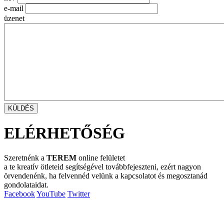
e-mail
üzenet
ELÉRHETŐSÉG
Szeretnénk a
TEREM
online felületet
a te kreatív ötleteid segítségével továbbfejeszteni, ezért nagyon
örvendenénk, ha felvennéd velünk a kapcsolatot és megosztanád
gondolataidat.
Facebook
YouTube
Twitter