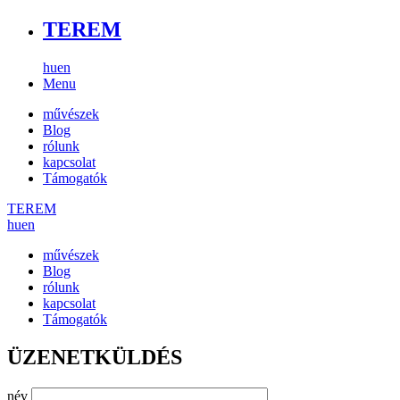
TEREM
hu
en
Menu
művészek
Blog
rólunk
kapcsolat
Támogatók
TEREM
hu
en
művészek
Blog
rólunk
kapcsolat
Támogatók
ÜZENETKÜLDÉS
név